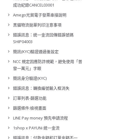
成功紀錄CANCEL03001
Amego光貿電子發票串接說明
黑貓物流拋單列印注意事項
錯誤訊息：統一金流回傳錯誤號碼
SHIP04003
簡訊(KYC)驗證通過後設定
NCC 規定因應防詐規範，避免使用「普
發一萬元」字眼
簡訊身分驗證(KYC)
錯誤訊息：轉換編號輸入框消失
訂單列表-篩選功能
篩選條件:檢視畫面
LINE Pay money 預先申請流程
1shop x PAYUNi 統一金流
錯誤訊息：付款金額和訂單金額不一