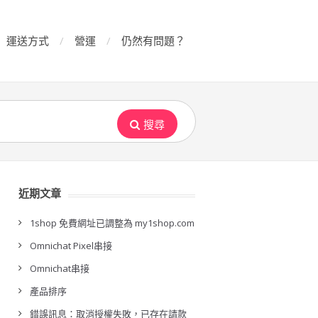
運送方式
營運
仍然有問題？
搜尋
近期文章
1shop 免費網址已調整為 my1shop.com
Omnichat Pixel串接
Omnichat串接
產品排序
錯誤訊息：取消授權失敗，已存在請款