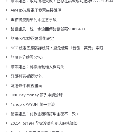
錯誤訊息：取消授權失敗，已存在請款成功紀錄CANCEL03001
Amego光貿電子發票串接說明
黑貓物流拋單列印注意事項
錯誤訊息：統一金流回傳錯誤號碼SHIP04003
簡訊(KYC)驗證通過後設定
NCC 規定因應防詐規範，避免使用「普發一萬元」字眼
簡訊身分驗證(KYC)
錯誤訊息：轉換編號輸入框消失
訂單列表-篩選功能
篩選條件:檢視畫面
LINE Pay money 預先申請流程
1shop x PAYUNi 統一金流
錯誤訊息：付款金額和訂單金額不一致。
2025年6月9日 全家冷凍店到店服務調整