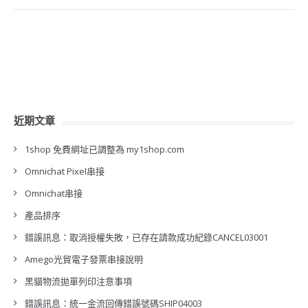
近期文章
1shop 免費網址已調整為 my1shop.com
Omnichat Pixel串接
Omnichat串接
產品排序
錯誤訊息：取消授權失敗，已存在請款成功紀錄CANCEL03001
Amego光貿電子發票串接說明
黑貓物流拋單列印注意事項
錯誤訊息：統一金流回傳錯誤號碼SHIP04003