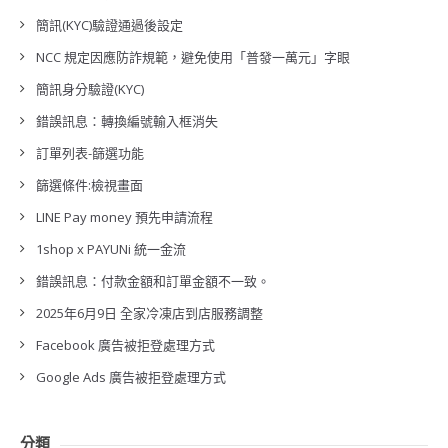
簡訊(KYC)驗證通過後設定
NCC 規定因應防詐規範，避免使用「普發一萬元」字眼
簡訊身分驗證(KYC)
錯誤訊息：轉換編號輸入框消失
訂單列表-篩選功能
篩選條件:檢視畫面
LINE Pay money 預先申請流程
1shop x PAYUNi 統一金流
錯誤訊息：付款金額和訂單金額不一致。
2025年6月9日 全家冷凍店到店服務調整
Facebook 廣告被拒登處理方式
Google Ads 廣告被拒登處理方式
分類