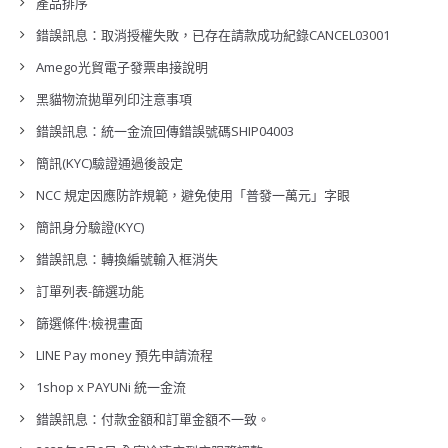
產品排序
錯誤訊息：取消授權失敗，已存在請款成功紀錄CANCEL03001
Amego光貿電子發票串接說明
黑貓物流拋單列印注意事項
錯誤訊息：統一金流回傳錯誤號碼SHIP04003
簡訊(KYC)驗證通過後設定
NCC 規定因應防詐規範，避免使用「普發一萬元」字眼
簡訊身分驗證(KYC)
錯誤訊息：轉換編號輸入框消失
訂單列表-篩選功能
篩選條件:檢視畫面
LINE Pay money 預先申請流程
1shop x PAYUNi 統一金流
錯誤訊息：付款金額和訂單金額不一致。