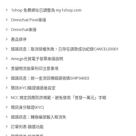
1shop 免費網址已調整為 my1shop.com
Omnichat Pixel串接
Omnichat串接
產品排序
錯誤訊息：取消授權失敗，已存在請款成功紀錄CANCEL03001
Amego光貿電子發票串接說明
黑貓物流拋單列印注意事項
錯誤訊息：統一金流回傳錯誤號碼SHIP04003
簡訊(KYC)驗證通過後設定
NCC 規定因應防詐規範，避免使用「普發一萬元」字眼
簡訊身分驗證(KYC)
錯誤訊息：轉換編號輸入框消失
訂單列表-篩選功能