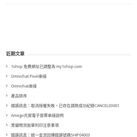
近期文章
1shop 免費網址已調整為 my1shop.com
Omnichat Pixel串接
Omnichat串接
產品排序
錯誤訊息：取消授權失敗，已存在請款成功紀錄CANCEL03001
Amego光貿電子發票串接說明
黑貓物流拋單列印注意事項
錯誤訊息：統一金流回傳錯誤號碼SHIP04003