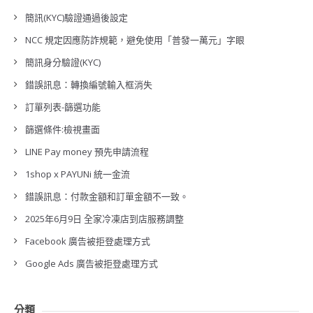
簡訊(KYC)驗證通過後設定
NCC 規定因應防詐規範，避免使用「普發一萬元」字眼
簡訊身分驗證(KYC)
錯誤訊息：轉換編號輸入框消失
訂單列表-篩選功能
篩選條件:檢視畫面
LINE Pay money 預先申請流程
1shop x PAYUNi 統一金流
錯誤訊息：付款金額和訂單金額不一致。
2025年6月9日 全家冷凍店到店服務調整
Facebook 廣告被拒登處理方式
Google Ads 廣告被拒登處理方式
分類