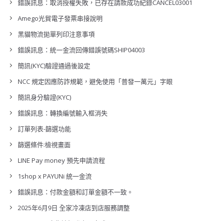
錯誤訊息：取消授權失敗，已存在請款成功紀錄CANCEL03001
Amego光貿電子發票串接說明
黑貓物流拋單列印注意事項
錯誤訊息：統一金流回傳錯誤號碼SHIP04003
簡訊(KYC)驗證通過後設定
NCC 規定因應防詐規範，避免使用「普發一萬元」字眼
簡訊身分驗證(KYC)
錯誤訊息：轉換編號輸入框消失
訂單列表-篩選功能
篩選條件:檢視畫面
LINE Pay money 預先申請流程
1shop x PAYUNi 統一金流
錯誤訊息：付款金額和訂單金額不一致。
2025年6月9日 全家冷凍店到店服務調整