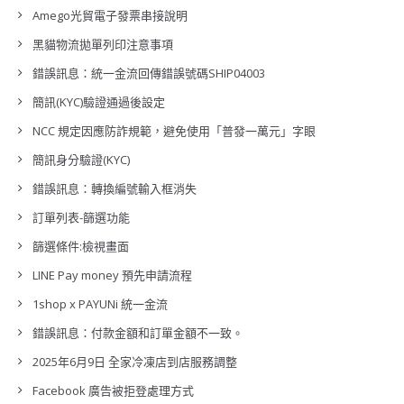
Amego光貿電子發票串接說明
黑貓物流拋單列印注意事項
錯誤訊息：統一金流回傳錯誤號碼SHIP04003
簡訊(KYC)驗證通過後設定
NCC 規定因應防詐規範，避免使用「普發一萬元」字眼
簡訊身分驗證(KYC)
錯誤訊息：轉換編號輸入框消失
訂單列表-篩選功能
篩選條件:檢視畫面
LINE Pay money 預先申請流程
1shop x PAYUNi 統一金流
錯誤訊息：付款金額和訂單金額不一致。
2025年6月9日 全家冷凍店到店服務調整
Facebook 廣告被拒登處理方式