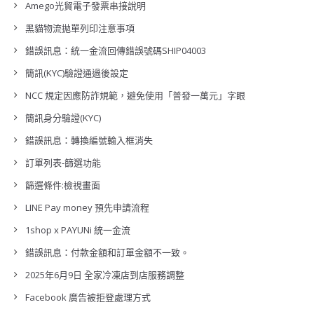
Amego光貿電子發票串接說明
黑貓物流拋單列印注意事項
錯誤訊息：統一金流回傳錯誤號碼SHIP04003
簡訊(KYC)驗證通過後設定
NCC 規定因應防詐規範，避免使用「普發一萬元」字眼
簡訊身分驗證(KYC)
錯誤訊息：轉換編號輸入框消失
訂單列表-篩選功能
篩選條件:檢視畫面
LINE Pay money 預先申請流程
1shop x PAYUNi 統一金流
錯誤訊息：付款金額和訂單金額不一致。
2025年6月9日 全家冷凍店到店服務調整
Facebook 廣告被拒登處理方式