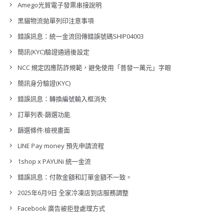
Amego光貿電子發票串接說明
黑貓物流拋單列印注意事項
錯誤訊息：統一金流回傳錯誤號碼SHIP04003
簡訊(KYC)驗證通過後設定
NCC 規定因應防詐規範，避免使用「普發一萬元」字眼
簡訊身分驗證(KYC)
錯誤訊息：轉換編號輸入框消失
訂單列表-篩選功能
篩選條件:檢視畫面
LINE Pay money 預先申請流程
1shop x PAYUNi 統一金流
錯誤訊息：付款金額和訂單金額不一致。
2025年6月9日 全家冷凍店到店服務調整
Facebook 廣告被拒登處理方式