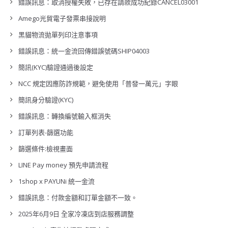
錯誤訊息：取消授權失敗，已存在請款成功紀錄CANCEL03001
Amego光貿電子發票串接說明
黑貓物流拋單列印注意事項
錯誤訊息：統一金流回傳錯誤號碼SHIP04003
簡訊(KYC)驗證通過後設定
NCC 規定因應防詐規範，避免使用「普發一萬元」字眼
簡訊身分驗證(KYC)
錯誤訊息：轉換編號輸入框消失
訂單列表-篩選功能
篩選條件:檢視畫面
LINE Pay money 預先申請流程
1shop x PAYUNi 統一金流
錯誤訊息：付款金額和訂單金額不一致。
2025年6月9日 全家冷凍店到店服務調整