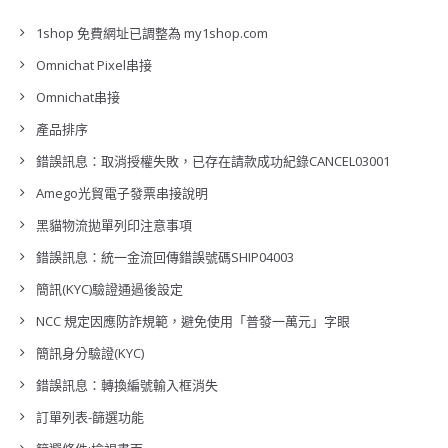
1shop 免費網址已調整為 my1shop.com
Omnichat Pixel串接
Omnichat串接
產品排序
錯誤訊息：取消授權失敗，已存在請款成功紀錄CANCEL03001
Amego光貿電子發票串接說明
黑貓物流拋單列印注意事項
錯誤訊息：統一金流回傳錯誤號碼SHIP04003
簡訊(KYC)驗證通過後設定
NCC 規定因應防詐規範，避免使用「普發一萬元」字眼
簡訊身分驗證(KYC)
錯誤訊息：轉換編號輸入框消失
訂單列表-篩選功能