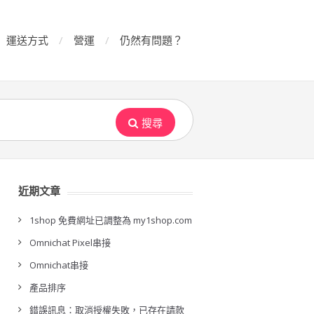
運送方式
營運
仍然有問題？
搜尋
近期文章
1shop 免費網址已調整為 my1shop.com
Omnichat Pixel串接
Omnichat串接
產品排序
錯誤訊息：取消授權失敗，已存在請款