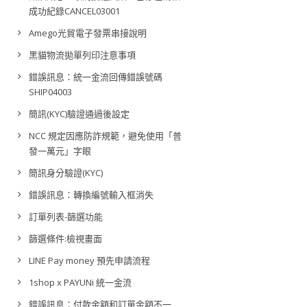
成功紀錄CANCEL03001
Amego光貿電子發票串接說明
黑貓物流拋單列印注意事項
錯誤訊息：統一金流回傳錯誤號碼
SHIP04003
簡訊(KYC)驗證通過後設定
NCC 規定因應防詐規範，避免使用「普
發一萬元」字眼
簡訊身分驗證(KYC)
錯誤訊息：轉換編號輸入框消失
訂單列表-篩選功能
篩選條件:檢視畫面
LINE Pay money 預先申請流程
1shop x PAYUNi 統一金流
錯誤訊息：付款金額和訂單金額不一