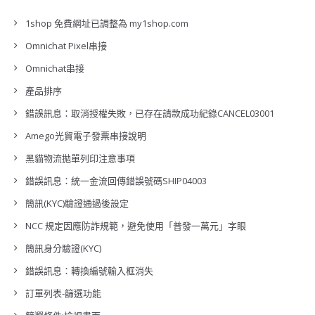
1shop 免費網址已調整為 my1shop.com
Omnichat Pixel串接
Omnichat串接
產品排序
錯誤訊息：取消授權失敗，已存在請款成功紀錄CANCEL03001
Amego光貿電子發票串接說明
黑貓物流拋單列印注意事項
錯誤訊息：統一金流回傳錯誤號碼SHIP04003
簡訊(KYC)驗證通過後設定
NCC 規定因應防詐規範，避免使用「普發一萬元」字眼
簡訊身分驗證(KYC)
錯誤訊息：轉換編號輸入框消失
訂單列表-篩選功能