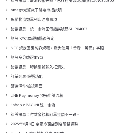
錯誤訊息：取消授權失敗，已存在請款成功紀錄CANCEL03001
Amego光貿電子發票串接說明
黑貓物流拋單列印注意事項
錯誤訊息：統一金流回傳錯誤號碼SHIP04003
簡訊(KYC)驗證通過後設定
NCC 規定因應防詐規範，避免使用「普發一萬元」字眼
簡訊身分驗證(KYC)
錯誤訊息：轉換編號輸入框消失
訂單列表-篩選功能
篩選條件:檢視畫面
LINE Pay money 預先申請流程
1shop x PAYUNi 統一金流
錯誤訊息：付款金額和訂單金額不一致。
2025年6月9日 全家冷凍店到店服務調整