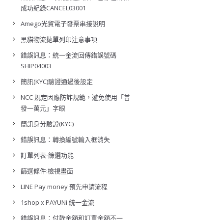
成功紀錄CANCEL03001
Amego光貿電子發票串接說明
黑貓物流拋單列印注意事項
錯誤訊息：統一金流回傳錯誤號碼
SHIP04003
簡訊(KYC)驗證通過後設定
NCC 規定因應防詐規範，避免使用「普
發一萬元」字眼
簡訊身分驗證(KYC)
錯誤訊息：轉換編號輸入框消失
訂單列表-篩選功能
篩選條件:檢視畫面
LINE Pay money 預先申請流程
1shop x PAYUNi 統一金流
錯誤訊息：付款金額和訂單金額不一