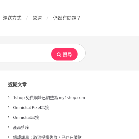
運送方式
營運
仍然有問題？
搜尋
近期文章
1shop 免費網址已調整為 my1shop.com
Omnichat Pixel串接
Omnichat串接
產品排序
錯誤訊息：取消授權失敗，已存在請款