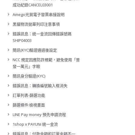
成功紀錄CANCEL03001
Amego光貿電子發票串接說明
黑貓物流拋單列印注意事項
錯誤訊息：統一金流回傳錯誤號碼
SHIP04003
簡訊(KYC)驗證通過後設定
NCC 規定因應防詐規範，避免使用「普
發一萬元」字眼
簡訊身分驗證(KYC)
錯誤訊息：轉換編號輸入框消失
訂單列表-篩選功能
篩選條件:檢視畫面
LINE Pay money 預先申請流程
1shop x PAYUNi 統一金流
錯誤訊息：付款金額和訂單金額不一