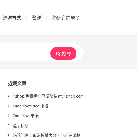
運送方式
營運
仍然有問題？
搜尋
近期文章
1shop 免費網址已調整為 my1shop.com
Omnichat Pixel串接
Omnichat串接
產品排序
錯誤訊息：取消授權失敗，已存在請款