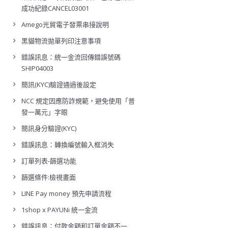
成功紀錄CANCEL03001
Amego光貿電子發票串接說明
黑貓物流拋單列印注意事項
錯誤訊息：統一金流回傳錯誤號碼
SHIP04003
簡訊(KYC)驗證通過後設定
NCC 規定因應防詐規範，避免使用「普
發一萬元」字眼
簡訊身分驗證(KYC)
錯誤訊息：轉換編號輸入框消失
訂單列表-篩選功能
篩選條件:檢視畫面
LINE Pay money 預先申請流程
1shop x PAYUNi 統一金流
錯誤訊息：付款金額和訂單金額不一