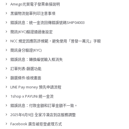
Amego光貿電子發票串接說明
黑貓物流拋單列印注意事項
錯誤訊息：統一金流回傳錯誤號碼SHIP04003
簡訊(KYC)驗證通過後設定
NCC 規定因應防詐規範，避免使用「普發一萬元」字眼
簡訊身分驗證(KYC)
錯誤訊息：轉換編號輸入框消失
訂單列表-篩選功能
篩選條件:檢視畫面
LINE Pay money 預先申請流程
1shop x PAYUNi 統一金流
錯誤訊息：付款金額和訂單金額不一致。
2025年6月9日 全家冷凍店到店服務調整
Facebook 廣告被拒登處理方式