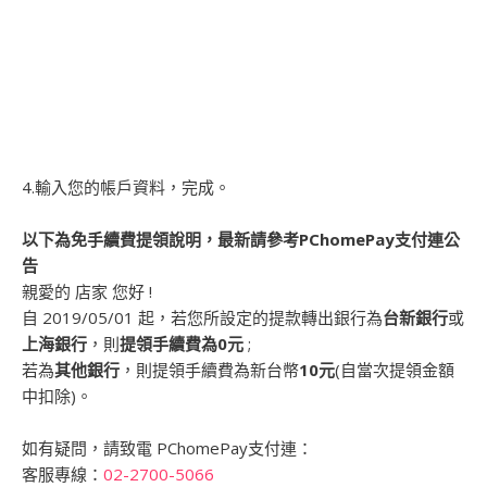
4.輸入您的帳戶資料，完成。
以下為免手續費提領說明，最新請參考PChomePay支付連公
告
親愛的 店家 您好 !
自 2019/05/01 起，若您所設定的提款轉出銀行為
台新銀行
或
上海銀行
，則
提領手續費為0元
;
若為
其他銀行
，則提領手續費為新台幣
10元
(自當次提領金額
中扣除)。
如有疑問，請致電 PChomePay支付連：
客服專線：
02-2700-5066