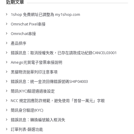
近期文章
1shop 免費網址已調整為 my1shop.com
Omnichat Pixel串接
Omnichat串接
產品排序
錯誤訊息：取消授權失敗，已存在請款成功紀錄CANCEL03001
Amego光貿電子發票串接說明
黑貓物流拋單列印注意事項
錯誤訊息：統一金流回傳錯誤號碼SHIP04003
簡訊(KYC)驗證通過後設定
NCC 規定因應防詐規範，避免使用「普發一萬元」字眼
簡訊身分驗證(KYC)
錯誤訊息：轉換編號輸入框消失
訂單列表-篩選功能