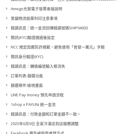
Amego光貿電子發票串接說明
黑貓物流拋單列印注意事項
錯誤訊息：統一金流回傳錯誤號碼SHIP04003
簡訊(KYC)驗證通過後設定
NCC 規定因應防詐規範，避免使用「普發一萬元」字眼
簡訊身分驗證(KYC)
錯誤訊息：轉換編號輸入框消失
訂單列表-篩選功能
篩選條件:檢視畫面
LINE Pay money 預先申請流程
1shop x PAYUNi 統一金流
錯誤訊息：付款金額和訂單金額不一致。
2025年6月9日 全家冷凍店到店服務調整
Facebook 廣告被拒登處理方式