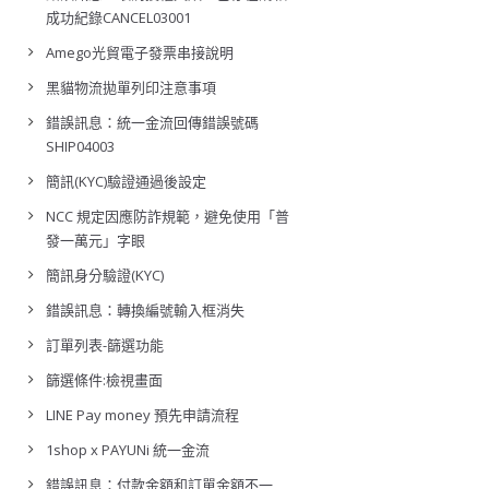
成功紀錄CANCEL03001
Amego光貿電子發票串接說明
黑貓物流拋單列印注意事項
錯誤訊息：統一金流回傳錯誤號碼
SHIP04003
簡訊(KYC)驗證通過後設定
NCC 規定因應防詐規範，避免使用「普
發一萬元」字眼
簡訊身分驗證(KYC)
錯誤訊息：轉換編號輸入框消失
訂單列表-篩選功能
篩選條件:檢視畫面
LINE Pay money 預先申請流程
1shop x PAYUNi 統一金流
錯誤訊息：付款金額和訂單金額不一