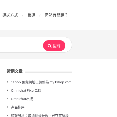
運送方式
營運
仍然有問題？
搜尋
近期文章
1shop 免費網址已調整為 my1shop.com
Omnichat Pixel串接
Omnichat串接
產品排序
錯誤訊息：取消授權失敗，已存在請款