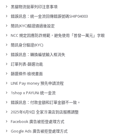
黑貓物流拋單列印注意事項
錯誤訊息：統一金流回傳錯誤號碼SHIP04003
簡訊(KYC)驗證通過後設定
NCC 規定因應防詐規範，避免使用「普發一萬元」字眼
簡訊身分驗證(KYC)
錯誤訊息：轉換編號輸入框消失
訂單列表-篩選功能
篩選條件:檢視畫面
LINE Pay money 預先申請流程
1shop x PAYUNi 統一金流
錯誤訊息：付款金額和訂單金額不一致。
2025年6月9日 全家冷凍店到店服務調整
Facebook 廣告被拒登處理方式
Google Ads 廣告被拒登處理方式