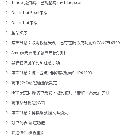
1shop 免費網址已調整為 my1shop.com
Omnichat Pixel串接
Omnichat串接
產品排序
錯誤訊息：取消授權失敗，已存在請款成功紀錄CANCEL03001
Amego光貿電子發票串接說明
黑貓物流拋單列印注意事項
錯誤訊息：統一金流回傳錯誤號碼SHIP04003
簡訊(KYC)驗證通過後設定
NCC 規定因應防詐規範，避免使用「普發一萬元」字眼
簡訊身分驗證(KYC)
錯誤訊息：轉換編號輸入框消失
訂單列表-篩選功能
篩選條件:檢視畫面